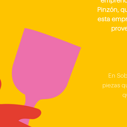
emprend
Pinzón, q
esta empr
prove
En Sobr
piezas q
q