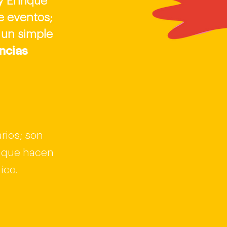
 Enrique
e eventos;
 un simple
ncias
arios; son
y que hacen
ico.